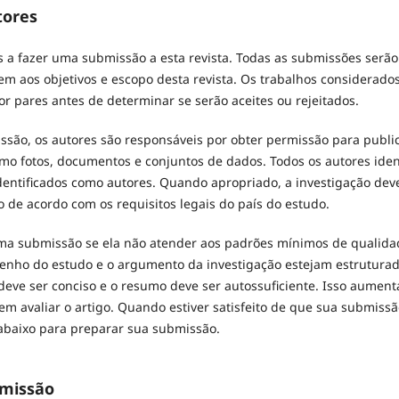
tores
 a fazer uma submissão a esta revista. Todas as submissões serão
m aos objetivos e escopo desta revista. Os trabalhos considerad
or pares antes de determinar se serão aceites ou rejeitados.
são, os autores são responsáveis por obter permissão para publi
mo fotos, documentos e conjuntos de dados. Todos os autores ide
dentificados como autores. Quando apropriado, a investigação de
o de acordo com os requisitos legais do país do estudo.
uma submissão se ela não atender aos padrões mínimos de qualida
senho do estudo e o argumento da investigação estejam estruturad
eve ser conciso e o resumo deve ser autossuficiente. Isso aument
m avaliar o artigo. Quando estiver satisfeito de que sua submiss
o abaixo para preparar sua submissão.
bmissão