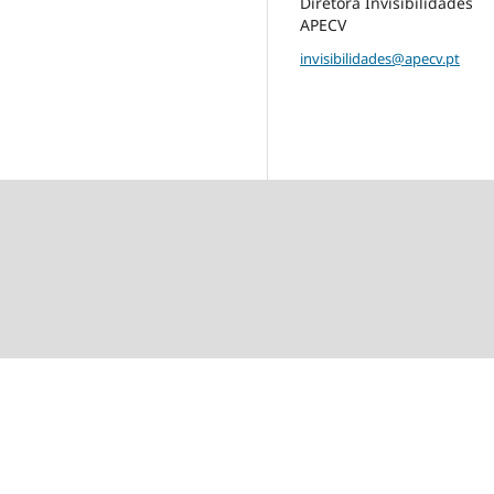
Diretora Invisibilidades
APECV
invisibilidades@apecv.pt