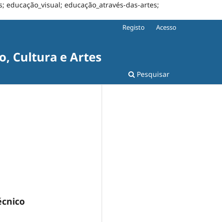
s; educação_visual; educação_através-das-artes;
Registo
Acesso
, Cultura e Artes
Pesquisar
écnico