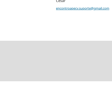
Cesar
encontroapecv.suporte@gmail.com