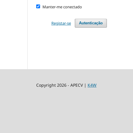
Manter-me conectado
Registar-se
Autenticação
Copyright 2026 - APECV |
K4W